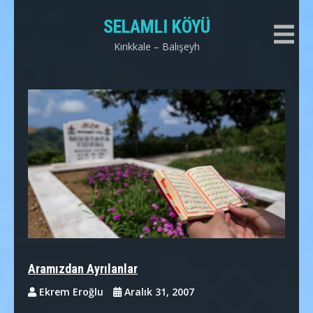
Skip
SELAMLI KÖYÜ
to
content
Kırıkkale – Balışeyh
Aramızdan Ayrılanlar
Ekrem Eroğlu
Aralık 31, 2007