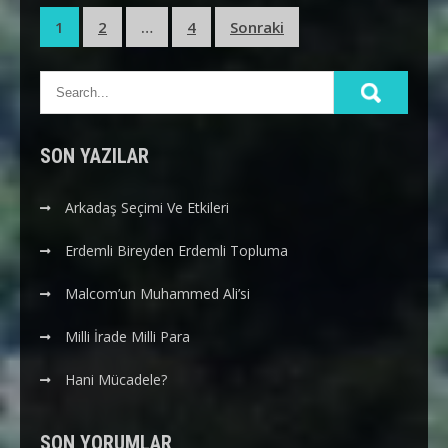
Yazı
1
2
…
4
Sonraki
sayfalaması
SON YAZILAR
Arkadaş Seçimi Ve Etkileri
Erdemli Bireyden Erdemli Topluma
Malcom’un Muhammed Ali’si
Milli İrade Milli Para
Hani Mücadele?
SON YORUMLAR